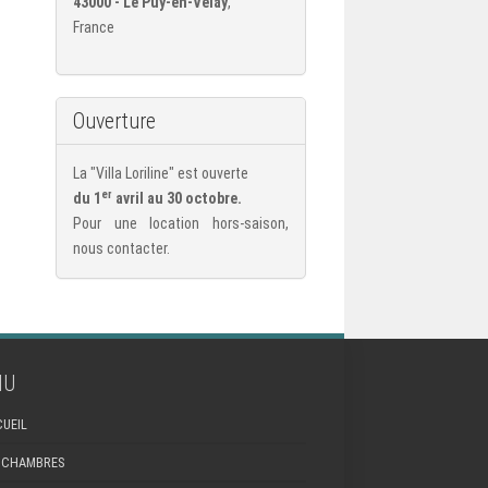
43000 - Le Puy-en-Velay
,
France
Ouverture
La "Villa Loriline" est ouverte
er
du 1
avril au 30 octobre.
Pour une location hors-saison,
nous contacter.
NU
CUEIL
S CHAMBRES